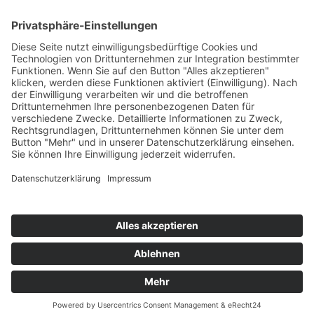
WERTEC GmbH
Riedstraße 10
09117 Chemnitz
Telefon 0371 81499-0
info@wertec.com
abscheider.wasser-wertec.de
pumpstation.wasser-wertec.de
behaelter.wasser-wertec.de
filtertechnik.wasser-wertec.de
versickerung.wasser-wertec.de
klaeranlagenprofi.de
klare-gewaesser.de
Cookie-Einstellungen