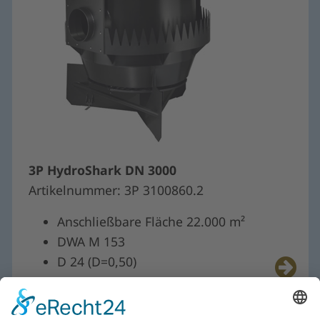
3P HydroShark DN 3000
Artikelnummer: 3P 3100860.2
Anschließbare Fläche 22.000 m²
DWA M 153
D 24 (D=0,50)